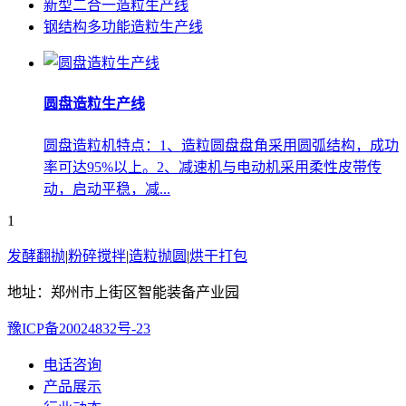
新型二合一造粒生产线
钢结构多功能造粒生产线
圆盘造粒生产线
圆盘造粒机特点：1、造粒圆盘盘角采用圆弧结构，成功
率可达95%以上。2、减速机与电动机采用柔性皮带传
动，启动平稳，减...
1
发酵翻抛
|
粉碎搅拌
|
造粒抛圆
|
烘干打包
地址：郑州市上街区智能装备产业园
豫ICP备20024832号-23
电话咨询
产品展示